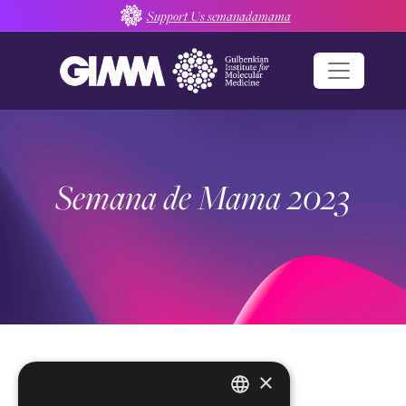
Skip
Support Us semanadamama
to
content
Semana de Mama 2023
×