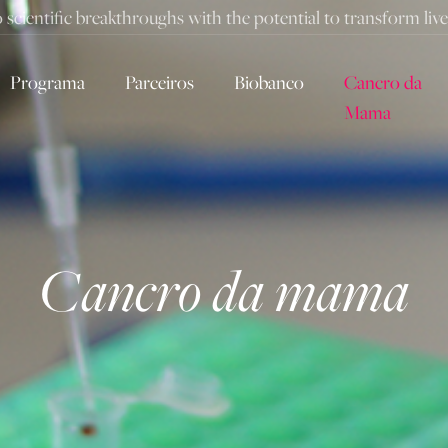
to scientific breakthroughs with the potential to transform li
Programa
Parceiros
Biobanco
Cancro da
Mama
Cancro da mama