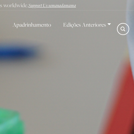
ves worldwide.
Support Us semanadamama
Apadrinhamento
Edições Anteriores